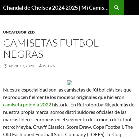
Buscar
Chandal de Chelsea 2024 2025 | Mi Camiseta Futbol
SALTAR
AL
CONTENIDO
UNCATEGORIZED
CAMISETAS FUTBOL
NEGRAS
ABRIL 17, 2023
ISTERN
Nuestra especialidad son las camisetas de fútbol clásicas que
reproducen fielmente los modelos originales que hicieron
camiseta polonia 2022
historia. En Retrofootball®, además de
nuestra propia marca, somos distribuidores oficiales de las
marcas líderes europeas en el segmento de la moda de fútbol
retro: Meyba, Cruyff Classics, Score Draw, Copa Football, The
Old Fashioned Football Shirt Company (TOFFS), Le Coq