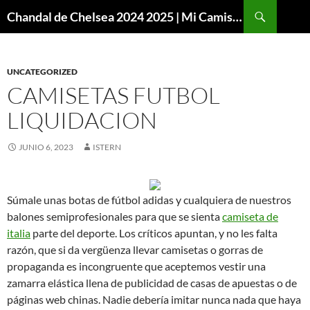
Buscar
Chandal de Chelsea 2024 2025 | Mi Camiseta Futbol
SALTAR
AL
CONTENIDO
UNCATEGORIZED
CAMISETAS FUTBOL
LIQUIDACION
JUNIO 6, 2023
ISTERN
Súmale unas botas de fútbol adidas y cualquiera de nuestros
balones semiprofesionales para que se sienta
camiseta de
italia
parte del deporte. Los críticos apuntan, y no les falta
razón, que si da vergüenza llevar camisetas o gorras de
propaganda es incongruente que aceptemos vestir una
zamarra elástica llena de publicidad de casas de apuestas o de
páginas web chinas. Nadie debería imitar nunca nada que haya