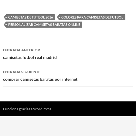
CAMISETAS DE FUTBOL 2016
COLORES PARA CAMISETAS DE FUTBOL
PERSONALIZAR CAMISETAS BARATAS ONLINE
Navegación
ENTRADA ANTERIOR
de
camisetas futbol real madrid
entradas
ENTRADA SIGUIENTE
comprar camisetas baratas por internet
Funciona gracias a WordPress