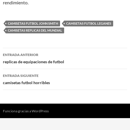
rendimiento.
CAMISETAS FUTBOL JOHN SMITH
CAMISETAS FUTBOL LEGANES
CAMISETAS REPLICAS DEL MUNDIAL
Navegación
ENTRADA ANTERIOR
de
replicas de equipaciones de futbol
entradas
ENTRADA SIGUIENTE
camisetas futbol horribles
Funciona gracias a WordPress