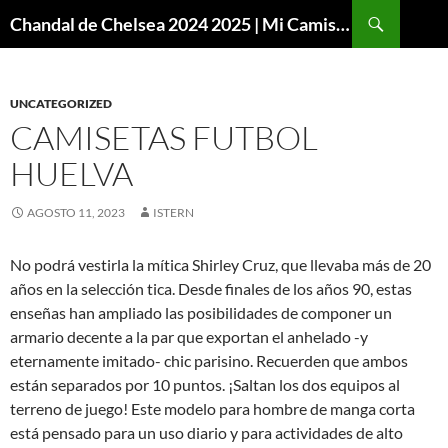
Buscar
Chandal de Chelsea 2024 2025 | Mi Camiseta Futbol
SALTAR
AL
CONTENIDO
UNCATEGORIZED
CAMISETAS FUTBOL
HUELVA
AGOSTO 11, 2023
ISTERN
No podrá vestirla la mítica Shirley Cruz, que llevaba más de 20
años en la selección tica. Desde finales de los años 90, estas
enseñas han ampliado las posibilidades de componer un
armario decente a la par que exportan el anhelado -y
eternamente imitado- chic parisino. Recuerden que ambos
están separados por 10 puntos. ¡Saltan los dos equipos al
terreno de juego! Este modelo para hombre de manga corta
está pensado para un uso diario y para actividades de alto