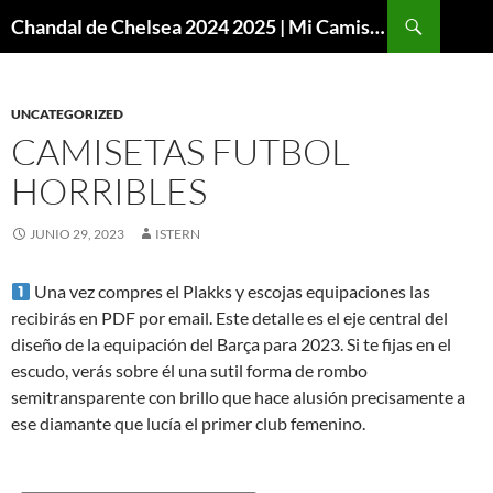
Buscar
Chandal de Chelsea 2024 2025 | Mi Camiseta Futbol
SALTAR
AL
CONTENIDO
UNCATEGORIZED
CAMISETAS FUTBOL
HORRIBLES
JUNIO 29, 2023
ISTERN
Una vez compres el Plakks y escojas equipaciones las
recibirás en PDF por email. Este detalle es el eje central del
diseño de la equipación del Barça para 2023. Si te fijas en el
escudo, verás sobre él una sutil forma de rombo
semitransparente con brillo que hace alusión precisamente a
ese diamante que lucía el primer club femenino.