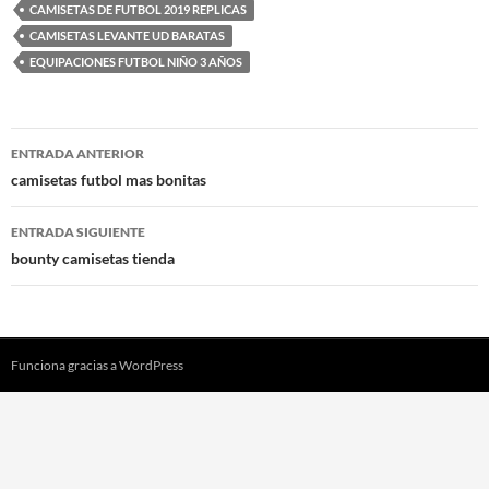
CAMISETAS DE FUTBOL 2019 REPLICAS
CAMISETAS LEVANTE UD BARATAS
EQUIPACIONES FUTBOL NIÑO 3 AÑOS
Navegación
ENTRADA ANTERIOR
de
camisetas futbol mas bonitas
entradas
ENTRADA SIGUIENTE
bounty camisetas tienda
Funciona gracias a WordPress