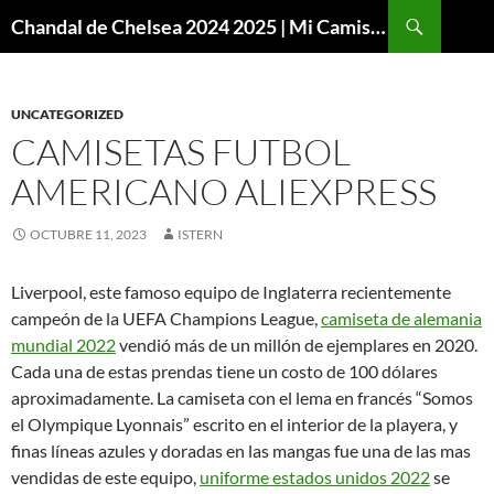
Buscar
Chandal de Chelsea 2024 2025 | Mi Camiseta Futbol
SALTAR
AL
CONTENIDO
UNCATEGORIZED
CAMISETAS FUTBOL
AMERICANO ALIEXPRESS
OCTUBRE 11, 2023
ISTERN
Liverpool, este famoso equipo de Inglaterra recientemente
campeón de la UEFA Champions League,
camiseta de alemania
mundial 2022
vendió más de un millón de ejemplares en 2020.
Cada una de estas prendas tiene un costo de 100 dólares
aproximadamente. La camiseta con el lema en francés “Somos
el Olympique Lyonnais” escrito en el interior de la playera, y
finas líneas azules y doradas en las mangas fue una de las mas
vendidas de este equipo,
uniforme estados unidos 2022
se