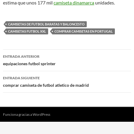
estima que unos 177 mil
camiseta dinamarca
unidades.
CAMISETAS DE FUTBOL BARATAS Y BALONCESTO
CAMISETAS FUTBOL XXL
COMPRAR CAMISETAS EN PORTUGAL
Navegación
ENTRADA ANTERIOR
de
equipaciones futbol sprinter
entradas
ENTRADA SIGUIENTE
comprar camiseta de futbol atletico de madrid
Funciona gracias a WordPress