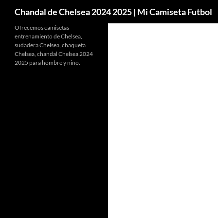
Buscar
Chandal de Chelsea 2024 2025 | Mi Camiseta Futbol
Ofrecemos camisetas
entrenamiento de Chelsea,
sudadera Chelsea, chaqueta
Chelsea, chandal Chelsea 2024
2025 para hombre y niño.