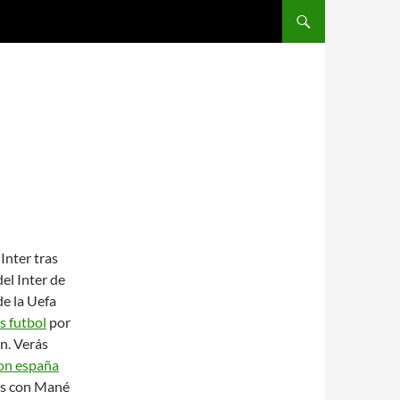
SALTAR AL CONTENIDO
Inter tras
del Inter de
e la Uefa
s futbol
por
n. Verás
on españa
ies con Mané