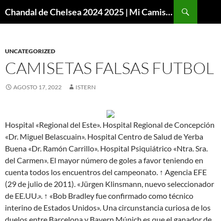
Buscar
Chandal de Chelsea 2024 2025 | Mi Camiseta Futbol
SALTAR
AL
CONTENIDO
UNCATEGORIZED
CAMISETAS FALSAS FUTBOL
AGOSTO 17, 2022
ISTERN
Hospital «Regional del Este». Hospital Regional de Concepción
«Dr. Miguel Belascuain». Hospital Centro de Salud de Yerba
Buena «Dr. Ramón Carrillo». Hospital Psiquiátrico «Ntra. Sra.
del Carmen». El mayor número de goles a favor teniendo en
cuenta todos los encuentros del campeonato. ↑ Agencia EFE
(29 de julio de 2011). «Jürgen Klinsmann, nuevo seleccionador
de EE.UU.». ↑ «Bob Bradley fue confirmado como técnico
interino de Estados Unidos». Una circunstancia curiosa de los
duelos entre Barcelona y Bayern Múnich es que el ganador de