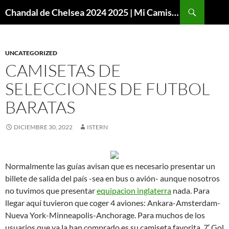
Buscar
Chandal de Chelsea 2024 2025 | Mi Camiseta Futbol
SALTAR
AL
CONTENIDO
UNCATEGORIZED
CAMISETAS DE
SELECCIONES DE FUTBOL
BARATAS
DICIEMBRE 30, 2022
ISTERN
Normalmente las guías avisan que es necesario presentar un
billete de salida del país -sea en bus o avión- aunque nosotros
no tuvimos que presentar
equipacion inglaterra
nada. Para
llegar aquí tuvieron que coger 4 aviones: Ankara-Amsterdam-
Nueva York-Minneapolis-Anchorage. Para muchos de los
usuarios que ya la han comprado es su camiseta favorita. 7′ Gol