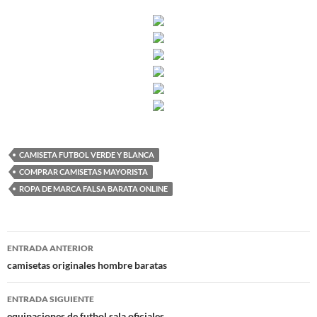
CAMISETA FUTBOL VERDE Y BLANCA
COMPRAR CAMISETAS MAYORISTA
ROPA DE MARCA FALSA BARATA ONLINE
Navegación
ENTRADA ANTERIOR
de
camisetas originales hombre baratas
entradas
ENTRADA SIGUIENTE
equipaciones de futbol sala oficiales