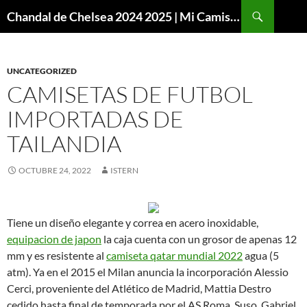
Buscar
Chandal de Chelsea 2024 2025 | Mi Camiseta Futbol
SALTAR
AL
CONTENIDO
UNCATEGORIZED
CAMISETAS DE FUTBOL
IMPORTADAS DE
TAILANDIA
OCTUBRE 24, 2022
ISTERN
Tiene un diseño elegante y correa en acero inoxidable,
equipacion de japon
la caja cuenta con un grosor de apenas 12
mm y es resistente al
camiseta qatar mundial 2022
agua (5
atm). Ya en el 2015 el Milan anuncia la incorporación Alessio
Cerci, proveniente del Atlético de Madrid, Mattia Destro
cedido hasta final de temporada por el AS Roma, Suso, Gabriel