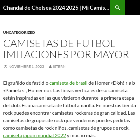
Buscar
Chandal de Chelsea 2024 2025 | Mi Camiseta Futbol
SALTAR
AL
CONTENIDO
UNCATEGORIZED
CAMISETAS DE FUTBOL
IMITACIONES POR MAYOR
NOVIEMBRE 1, 2023
ISTERN
El gruñido de fastidio
camiseta de brasil
de Homer «D’oh! ↑ a b
«Pamela sí; Homer no». Las líneas verticales de su camiseta
están inspiradas en las que vistieron durante la primera etapa
del club. Es una camiseta de fútbol amarilla. En nuestras tienda
rock puedes encontrar camisetas rockeras de gran calidad. Las
camisetas de grupos de rock que vendemos puedes pedirlas
como camisetas de rock niños, camisetas de grupos de rock,
camiseta japon mundial 2022
y mucho más.