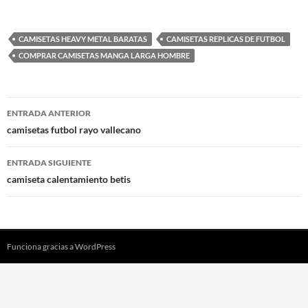
CAMISETAS HEAVY METAL BARATAS
CAMISETAS REPLICAS DE FUTBOL
COMPRAR CAMISETAS MANGA LARGA HOMBRE
Navegación
ENTRADA ANTERIOR
de
camisetas futbol rayo vallecano
entradas
ENTRADA SIGUIENTE
camiseta calentamiento betis
Funciona gracias a WordPress