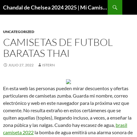
Buscar
Chandal de Chelsea 2024 2025 | Mi Camiseta Futbol
SALTAR
AL
CONTENIDO
UNCATEGORIZED
CAMISETAS DE FUTBOL
BARATAS THAI
JULIO 27, 2022
ISTERN
En esta web las personas pueden mirar descuentos y ofertas
particulares de camisetas zumba. Guarda mi nombre, correo
electrónico y web en este navegador para la próxima vez que
comente. No resulta extraño en estos certámenes que se
quiten aquellas (toples), llegando incluso, a veces, a enseñar la
zona púbica y las nalgas. Cuando hay escasez de agua,
brasil
camiseta 2022
la bomba de agua emitirá una alarma sonora de