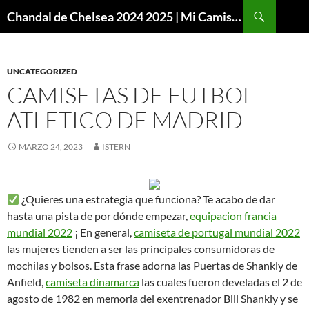
Buscar
Chandal de Chelsea 2024 2025 | Mi Camiseta Futbol
SALTAR
AL
CONTENIDO
UNCATEGORIZED
CAMISETAS DE FUTBOL
ATLETICO DE MADRID
MARZO 24, 2023
ISTERN
¿Quieres una estrategia que funciona? Te acabo de dar
hasta una pista de por dónde empezar,
equipacion francia
mundial 2022
¡ En general,
camiseta de portugal mundial 2022
las mujeres tienden a ser las principales consumidoras de
mochilas y bolsos. Esta frase adorna las Puertas de Shankly de
Anfield,
camiseta dinamarca
las cuales fueron develadas el 2 de
agosto de 1982 en memoria del exentrenador Bill Shankly y se