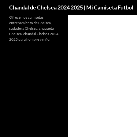
Buscar
Chandal de Chelsea 2024 2025 | Mi Camiseta Futbol
Ofrecemos camisetas
entrenamiento de Chelsea,
sudadera Chelsea, chaqueta
Chelsea, chandal Chelsea 2024
2025 para hombre y niño.