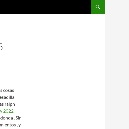
SALTAR AL CONTENIDO
5
as cosas
esadilla
as ralph
ay 2022
donda . Sin
mientos , y