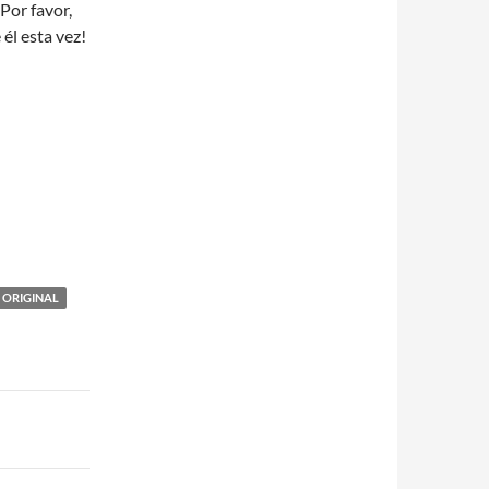
Por favor,
él esta vez!
 ORIGINAL