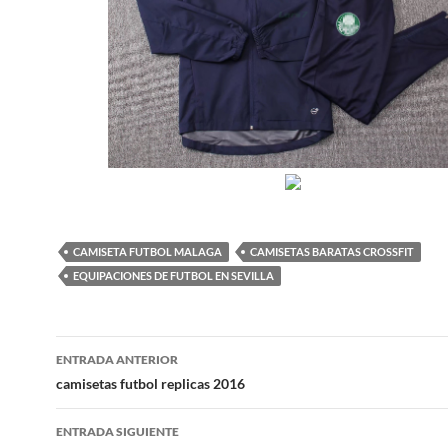
CAMISETA FUTBOL MALAGA
CAMISETAS BARATAS CROSSFIT
EQUIPACIONES DE FUTBOL EN SEVILLA
Navegación
ENTRADA ANTERIOR
de
camisetas futbol replicas 2016
entradas
ENTRADA SIGUIENTE