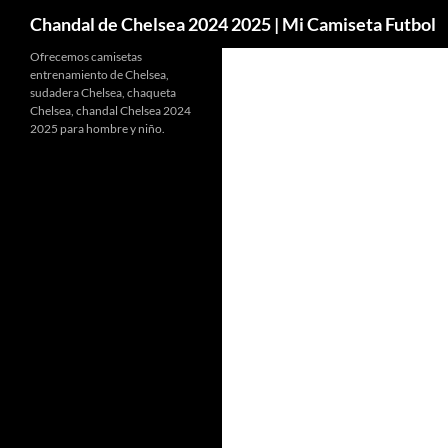
Buscar
Chandal de Chelsea 2024 2025 | Mi Camiseta Futbol
Ofrecemos camisetas
entrenamiento de Chelsea,
sudadera Chelsea, chaqueta
Chelsea, chandal Chelsea 2024
2025 para hombre y niño.