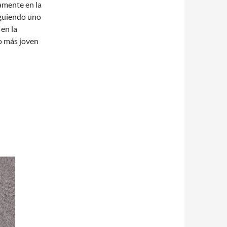
amente en la
guiendo uno
 en la
o más joven