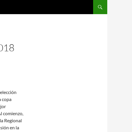
SALTAR AL CONTENIDO
018
elección
a copa
jor
Al comienzo,
la Regional
sión en la