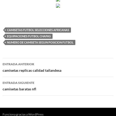
CAMISETAS FUTBOL SELECCIONES AFRICANAS
EQUIPACIONES FUTBOL CHAPAS
NUMERO DE CAMISETA SEGUN POSICION FUTBOL
Navegación
ENTRADA ANTERIOR
de
camisetas replicas calidad tailandesa
entradas
ENTRADA SIGUIENTE
camisetas baratas nfl
Funciona gracias a WordPress