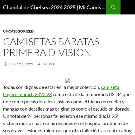
Buscar
Chandal de Chelsea 2024 2025 | Mi Camiseta Futbol
SALTAR
AL
CONTENIDO
UNCATEGORIZED
CAMISETAS BARATAS
PRIMERA DIVISION
JULIO 27, 2022
ISTERN
Todas son dignas de estar en la mejor colección,
camiseta
bayern munich 2022 23
como esta de la temporada 83-84 que
une como pocas detalles clásicos como el blanco en cuello y
mangas con detalles más originales como el escudo en dorado.
Un total de 94 personas fallecieron ese mismo día; la 95ª
víctima murió cuatro días después en el hospital producto de
sus graves lesiones, mientras que otro falleció tras cuatro años,