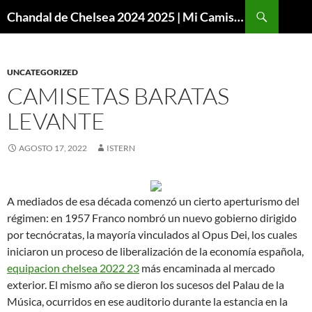
Buscar
Chandal de Chelsea 2024 2025 | Mi Camiseta Futbol
SALTAR
AL
CONTENIDO
UNCATEGORIZED
CAMISETAS BARATAS
LEVANTE
AGOSTO 17, 2022
ISTERN
A mediados de esa década comenzó un cierto aperturismo del
régimen: en 1957 Franco nombró un nuevo gobierno dirigido
por tecnócratas, la mayoría vinculados al Opus Dei, los cuales
iniciaron un proceso de liberalización de la economía española,
equipacion chelsea 2022 23
más encaminada al mercado
exterior. El mismo año se dieron los sucesos del Palau de la
Música, ocurridos en ese auditorio durante la estancia en la