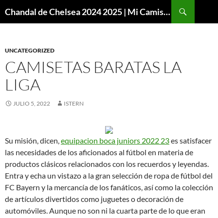
Buscar
Chandal de Chelsea 2024 2025 | Mi Camiseta Futbol
SALTAR
AL
CONTENIDO
UNCATEGORIZED
CAMISETAS BARATAS LA
LIGA
JULIO 5, 2022
ISTERN
Su misión, dicen,
equipacion boca juniors 2022 23
es satisfacer
las necesidades de los aficionados al fútbol en materia de
productos clásicos relacionados con los recuerdos y leyendas.
Entra y echa un vistazo a la gran selección de ropa de fútbol del
FC Bayern y la mercancía de los fanáticos, así como la colección
de artículos divertidos como juguetes o decoración de
automóviles. Aunque no son ni la cuarta parte de lo que eran