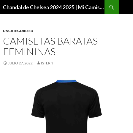
Buscar
Chandal de Chelsea 2024 2025 | Mi Camiseta Futbol
SALTAR
AL
CONTENIDO
UNCATEGORIZED
CAMISETAS BARATAS
FEMININAS
JULIO 27, 2022
ISTERN