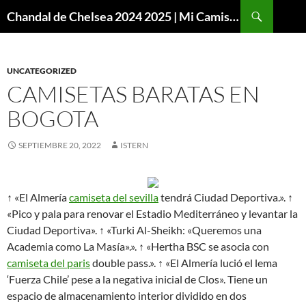
Buscar
Chandal de Chelsea 2024 2025 | Mi Camiseta Futbol
SALTAR
AL
CONTENIDO
UNCATEGORIZED
CAMISETAS BARATAS EN
BOGOTA
SEPTIEMBRE 20, 2022
ISTERN
↑ «El Almería
camiseta del sevilla
tendrá Ciudad Deportiva.». ↑
«Pico y pala para renovar el Estadio Mediterráneo y levantar la
Ciudad Deportiva». ↑ «Turki Al-Sheikh: «Queremos una
Academia como La Masía».». ↑ «Hertha BSC se asocia con
camiseta del paris
double pass.». ↑ «El Almería lució el lema
‘Fuerza Chile’ pese a la negativa inicial de Clos». Tiene un
espacio de almacenamiento interior dividido en dos