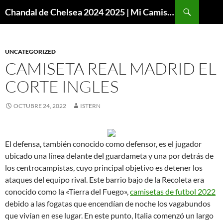
Buscar
Chandal de Chelsea 2024 2025 | Mi Camiseta Futbol
SALTAR
AL
CONTENIDO
UNCATEGORIZED
CAMISETA REAL MADRID EL
CORTE INGLES
OCTUBRE 24, 2022
ISTERN
El defensa, también conocido como defensor, es el jugador
ubicado una línea delante del guardameta y una por detrás de
los centrocampistas, cuyo principal objetivo es detener los
ataques del equipo rival. Este barrio bajo de la Recoleta era
conocido como la «Tierra del Fuego»,
camisetas de futbol 2022
debido a las fogatas que encendían de noche los vagabundos
que vivían en ese lugar. En este punto, Italia comenzó un largo