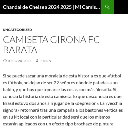
Buscar
Chandal de Chelsea 2024 2025 | Mi Camiseta Futbol
SALTAR
AL
CONTENIDO
UNCATEGORIZED
CAMISETA GIRONA FC
BARATA
JULIO 20, 2023
ISTERN
Si se puede sacar una moraleja de esta historia es que «fútbol
es fútbol», no dejan de ser 22 señores dándole patadas a un
balón, y que hay que tomarse las cosas con más filosofía. Sí
conocía la historia de esta camiseta, lo que desconocía es que
Brasil estuvo dos años sin jugar de la «depresión». La «vecchia
signora» retornará tras una campaña a los bastones verticales
en su kit local con la particularidad será que los mismos
estarán aplicados con un efecto tipo brochazo de pintura.