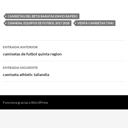
CAMISETAS DEL BETIS BARATAS ENVIO RAPIDO
CHANDAL EQUIPOS DE FUTBOL 2017 2018
VENTA CAMISETAS THAI
Navegación
ENTRADA ANTERIOR
de
camisetas de futbol quinta region
entradas
ENTRADA SIGUIENTE
camiseta athletic tailandia
Funciona gracias a WordPress