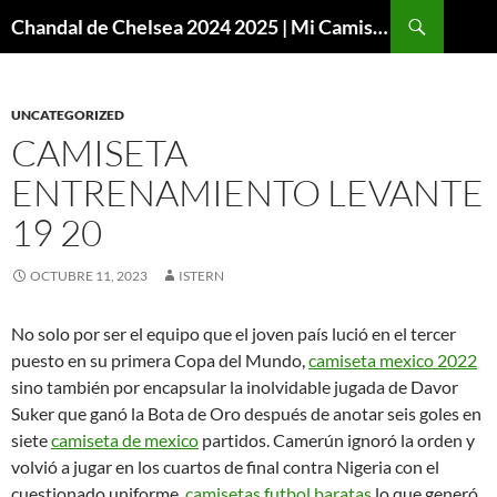
Buscar
Chandal de Chelsea 2024 2025 | Mi Camiseta Futbol
SALTAR
AL
CONTENIDO
UNCATEGORIZED
CAMISETA
ENTRENAMIENTO LEVANTE
19 20
OCTUBRE 11, 2023
ISTERN
No solo por ser el equipo que el joven país lució en el tercer
puesto en su primera Copa del Mundo,
camiseta mexico 2022
sino también por encapsular la inolvidable jugada de Davor
Suker que ganó la Bota de Oro después de anotar seis goles en
siete
camiseta de mexico
partidos. Camerún ignoró la orden y
volvió a jugar en los cuartos de final contra Nigeria con el
cuestionado uniforme,
camisetas futbol baratas
lo que generó