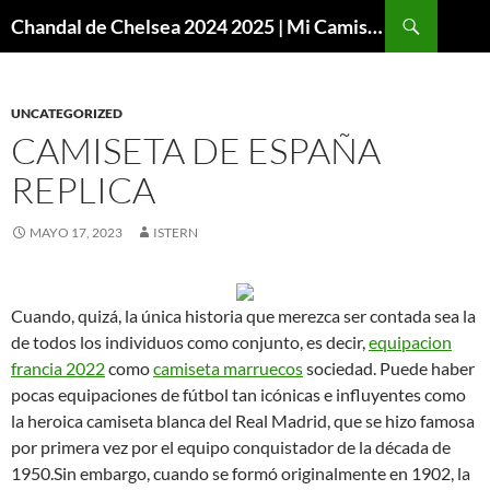
Buscar
Chandal de Chelsea 2024 2025 | Mi Camiseta Futbol
SALTAR
AL
CONTENIDO
UNCATEGORIZED
CAMISETA DE ESPAÑA
REPLICA
MAYO 17, 2023
ISTERN
Cuando, quizá, la única historia que merezca ser contada sea la
de todos los individuos como conjunto, es decir,
equipacion
francia 2022
como
camiseta marruecos
sociedad. Puede haber
pocas equipaciones de fútbol tan icónicas e influyentes como
la heroica camiseta blanca del Real Madrid, que se hizo famosa
por primera vez por el equipo conquistador de la década de
1950.Sin embargo, cuando se formó originalmente en 1902, la